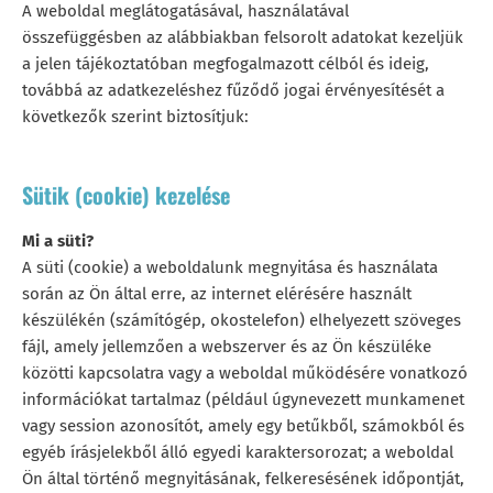
A weboldal meglátogatásával, használatával
összefüggésben az alábbiakban felsorolt adatokat kezeljük
a jelen tájékoztatóban megfogalmazott célból és ideig,
továbbá az adatkezeléshez fűződő jogai érvényesítését a
következők szerint biztosítjuk:
Sütik (cookie) kezelése
Mi a süti?
A süti (cookie) a weboldalunk megnyitása és használata
során az Ön által erre, az internet elérésére használt
készülékén (számítógép, okostelefon) elhelyezett szöveges
fájl, amely jellemzően a webszerver és az Ön készüléke
közötti kapcsolatra vagy a weboldal működésére vonatkozó
információkat tartalmaz (például úgynevezett munkamenet
vagy session azonosítót, amely egy betűkből, számokból és
egyéb írásjelekből álló egyedi karaktersorozat; a weboldal
Ön által történő megnyitásának, felkeresésének időpontját,