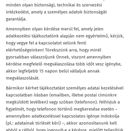
minden olyan biztonsági, technikai és szervezési
intézkedést, amely a személyes adatok biztonságát
garantálja.
Amennyiben olyan kérdése merül fel, amely jelen
adatkezelési tájékoztatónk alapján nem egyértelmű, kérjük,
hogy vegye fel a kapcsolatot velünk fenti
elérhetőségeinken! Törekszünk arra, hogy minél
gyorsabban válaszoljunk Önnek, viszont amennyiben
kérdése megfelelő megválaszolása több időt vesz igénybe,
akkor legfeljebb 15 napon belül vállaljuk annak
megválaszolását.
Bármikor kérhet tájékoztatást személyes adatai kezelésével
kapcsolatban írásban (emailben, illetve postai címünkre
megküldött levélben) vagy szóban (telefonon). Felhívjuk a
figyelmét, hogy telefonon történő megkeresése esetén –
amennyiben adatkezeléssel kapcsolatos igénye indokolja
(pl.: adatainak törlését kéri) –, akkor azonosítanunk kell
abból a célból, hogy jogosult-e a kérésre, mielőtt teljesítjük