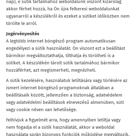
nap), e sütik tartalmához weboldalunk viszont kizárólag
akkor férhet hozzá, ha Ön újra felkeresi weboldalunkat
ugyanarról a készülékről és ezeket a sütiket időközben nem
törölte le arról.
Jogérvényesítés
A legtöbb internet böngésző program automatikusan
engedélyezi a sütik használatát. Ön viszont ezt a beállítást
bármikor megváltoztathatja, tilthatja és törölheti is a
sütiket. A készülékén tárolt sütik tartalmához bármikor
hozzáférhet, azt megismerheti, megnézheti.
A sütik kezelésére, használatuk letiltására vagy törlésére az
ismert internet böngésző programoknak általában a
beállításaik között, jellemzően a biztonság, adatvédelem
vagy adatvédelmi beállítások elnevezésű almenüben, süti
vagy cookie néven van lehetősége.
Felhívjuk a figyelmét arra, hogy amennyiben letiltja vagy
nem fogadja el a sütik használatát, akkor a weboldal
használata során bizonyos funkciók működése megváltozik,