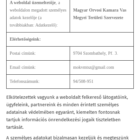
A weboldal üzemeltetője
, a
weboldalon megadott személyes
Magyar Orvosi Kamara Vas
adatok kezelője (a
Megyei Területi Szervezete
továbbiakban: Adatkezelő):
Elérhetőségeink:
Postai címünk:
9704 Szombathely, Pf. 3.
Email címünk:
mokvmtsz@gmail.com
Telefonszámunk:
94/508-951
Elkötelezettek vagyunk a weboldalt felkereső látogatóink,
ügyfeleink, partnereink és minden érintett személyes
adatainak védelmében egyaránt, kiemelten fontosnak
tartjuk információs önrendelkezési jogaik tiszteletben
tartását.
A személyes adatokat bizalmasan kezeljük és megteszünk