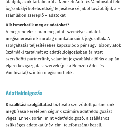
átadjuk, azok tartalmáról a Nemzeti Adó- és Vámhivatal felé
jogszabályi kötelezettség teljesítése céljából továbbítjuk a –
számlákon szereplő – adatokat.
Kik ismerhetik meg az adatokat?
A megrendelés során megadott személyes adatok
megismerésére kizárólag munkatársaink jogosultak. A
szolgáltatás teljesítéséhez kapcsolódó pénzügyi bizonylatok
(számlák) tartalmát az adatfeldolgozásban érintett
szerződött partnerünk, valamint jogszabályi előírás alapján
eljáró közigazgatási szervek (pl.: a Nemzeti Adó- és
Vámhivatal) szintén megismerhetik.
Adatfeldolgozás
Kiszállítási szolgáltatás
t biztosító szerződött partnerünk
megbízása keretében cégünk számára adatfeldolgozást
végez. Ennek során, mint Adatfeldolgozó, a szálláshoz
szükséges adatokat (név, cím, telefonszám) kezeli.