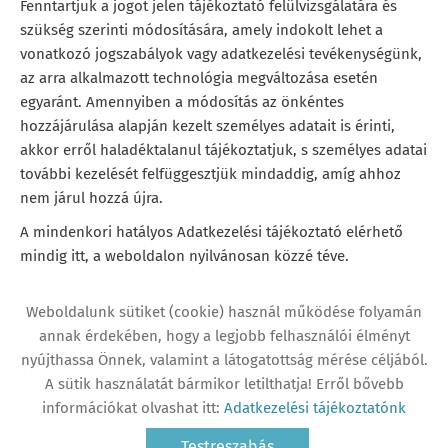
Fenntartjuk a jogot jelen tájékoztató felülvizsgálatára és
szükség szerinti módosítására, amely indokolt lehet a
vonatkozó jogszabályok vagy adatkezelési tevékenységünk,
az arra alkalmazott technológia megváltozása esetén
egyaránt. Amennyiben a módosítás az önkéntes
hozzájárulása alapján kezelt személyes adatait is érinti,
akkor erről haladéktalanul tájékoztatjuk, s személyes adatai
további kezelését felfüggesztjük mindaddig, amíg ahhoz
nem járul hozzá újra.
A mindenkori hatályos Adatkezelési tájékoztató elérhető
mindig itt, a weboldalon nyilvánosan közzé téve.
Weboldalunk sütiket (cookie) használ működése folyamán
annak érdekében, hogy a legjobb felhasználói élményt
nyújthassa Önnek, valamint a látogatottság mérése céljából.
Oldal információk
Adatkezelési tájékoztató
A sütik használatát bármikor letilthatja! Erről bővebb
Impresszum
Sütik kezelése
információkat olvashat itt:
Adatkezelési tájékoztatónk
Testreszabás