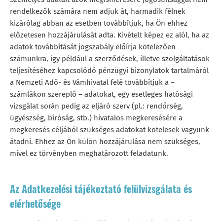
rendelkezők számára nem adjuk át, harmadik félnek
kizárólag abban az esetben továbbítjuk, ha Ön ehhez
előzetesen hozzájárulását adta. Kivételt képez ez alól, ha az
adatok továbbítását jogszabály előírja kötelezően
számunkra, így például a szerződések, illetve szolgáltatások
teljesítéséhez kapcsolódó pénzügyi bizonylatok tartalmáról
a Nemzeti Adó- és Vámhivatal felé továbbítjuk a –
számlákon szereplő – adatokat, egy esetleges hatósági
vizsgálat során pedig az eljáró szerv (pl.: rendőrség,
ügyészség, bíróság, stb.) hivatalos megkeresésére a
megkeresés céljából szükséges adatokat kötelesek vagyunk
átadni. Ehhez az Ön külön hozzájárulása nem szükséges,
mivel ez törvényben meghatározott feladatunk.
Az Adatkezelési tájékoztató felülvizsgálata és
elérhetősége