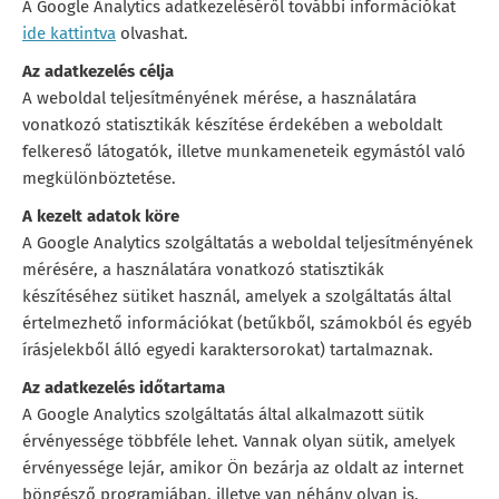
A Google Analytics adatkezeléséről további információkat
ide kattintva
olvashat.
Az adatkezelés célja
A weboldal teljesítményének mérése, a használatára
vonatkozó statisztikák készítése érdekében a weboldalt
felkereső látogatók, illetve munkameneteik egymástól való
megkülönböztetése.
A kezelt adatok köre
A Google Analytics szolgáltatás a weboldal teljesítményének
mérésére, a használatára vonatkozó statisztikák
készítéséhez sütiket használ, amelyek a szolgáltatás által
értelmezhető információkat (betűkből, számokból és egyéb
írásjelekből álló egyedi karaktersorokat) tartalmaznak.
Az adatkezelés időtartama
A Google Analytics szolgáltatás által alkalmazott sütik
érvényessége többféle lehet. Vannak olyan sütik, amelyek
érvényessége lejár, amikor Ön bezárja az oldalt az internet
böngésző programjában, illetve van néhány olyan is,