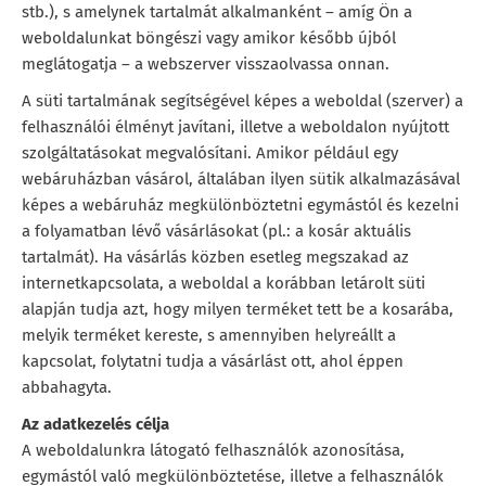
stb.), s amelynek tartalmát alkalmanként – amíg Ön a
weboldalunkat böngészi vagy amikor később újból
meglátogatja – a webszerver visszaolvassa onnan.
A süti tartalmának segítségével képes a weboldal (szerver) a
felhasználói élményt javítani, illetve a weboldalon nyújtott
szolgáltatásokat megvalósítani. Amikor például egy
webáruházban vásárol, általában ilyen sütik alkalmazásával
képes a webáruház megkülönböztetni egymástól és kezelni
a folyamatban lévő vásárlásokat (pl.: a kosár aktuális
tartalmát). Ha vásárlás közben esetleg megszakad az
internetkapcsolata, a weboldal a korábban letárolt süti
alapján tudja azt, hogy milyen terméket tett be a kosarába,
melyik terméket kereste, s amennyiben helyreállt a
kapcsolat, folytatni tudja a vásárlást ott, ahol éppen
abbahagyta.
Az adatkezelés célja
A weboldalunkra látogató felhasználók azonosítása,
egymástól való megkülönböztetése, illetve a felhasználók