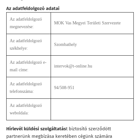
Az adatfeldolgozó adatai
Az adatfeldolgozó
MOK Vas Megyei Területi Szervezete
megnevezése:
Az adatfeldolgozó
Szombathely
székhelye:
Az adatfeldolgozó e-
intervok@t-online.hu
mail címe:
Az adatfeldolgozó
94/508-951
telefonszáma:
Az adatfeldolgozó
weboldala:
Hírlevél küldési szolgáltatás
t biztosító szerződött
partnerünk megbízása keretében cégünk számára