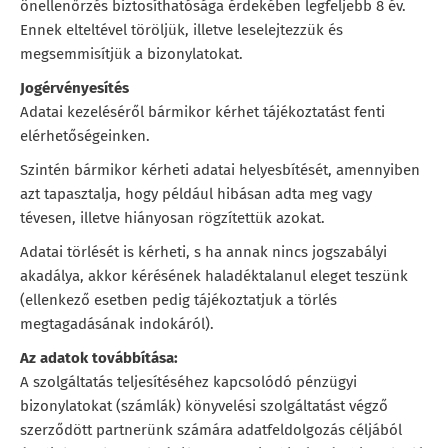
önellenőrzés biztosíthatósága érdekében legfeljebb 8 év.
Ennek elteltével töröljük, illetve leselejtezzük és
megsemmisítjük a bizonylatokat.
Jogérvényesítés
Adatai kezeléséről bármikor kérhet tájékoztatást fenti
elérhetőségeinken.
Szintén bármikor kérheti adatai helyesbítését, amennyiben
azt tapasztalja, hogy például hibásan adta meg vagy
tévesen, illetve hiányosan rögzítettük azokat.
Adatai törlését is kérheti, s ha annak nincs jogszabályi
akadálya, akkor kérésének haladéktalanul eleget teszünk
(ellenkező esetben pedig tájékoztatjuk a törlés
megtagadásának indokáról).
Az adatok továbbítása:
A szolgáltatás teljesítéséhez kapcsolódó pénzügyi
bizonylatokat (számlák) könyvelési szolgáltatást végző
szerződött partnerünk számára adatfeldolgozás céljából