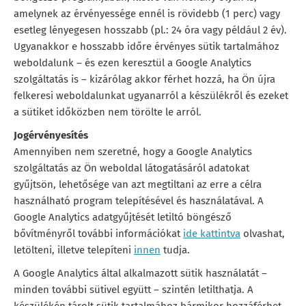
amelynek az érvényessége ennél is rövidebb (1 perc) vagy
esetleg lényegesen hosszabb (pl.: 24 óra vagy például 2 év).
Ugyanakkor e hosszabb időre érvényes sütik tartalmához
weboldalunk – és ezen keresztül a Google Analytics
szolgáltatás is – kizárólag akkor férhet hozzá, ha Ön újra
felkeresi weboldalunkat ugyanarról a készülékről és ezeket
a sütiket időközben nem törölte le arról.
Jogérvényesítés
Amennyiben nem szeretné, hogy a Google Analytics
szolgáltatás az Ön weboldal látogatásáról adatokat
gyűjtsön, lehetősége van azt megtiltani az erre a célra
használható program telepítésével és használatával. A
Google Analytics adatgyűjtését letiltó böngésző
bővítményről további információkat
ide kattintva
olvashat,
letölteni, illetve telepíteni
innen
tudja.
A Google Analytics által alkalmazott sütik használatát –
minden további sütivel együtt – szintén letilthatja. A