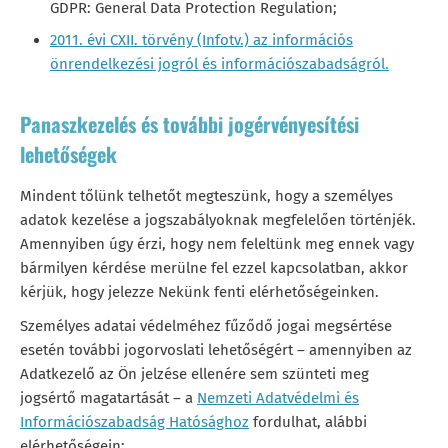
GDPR: General Data Protection Regulation;
2011. évi CXII. törvény (Infotv.) az információs
önrendelkezési jogról és információszabadságról.
Panaszkezelés és további jogérvényesítési
lehetőségek
Mindent tőlünk telhetőt megteszünk, hogy a személyes
adatok kezelése a jogszabályoknak megfelelően történjék.
Amennyiben úgy érzi, hogy nem feleltünk meg ennek vagy
bármilyen kérdése merülne fel ezzel kapcsolatban, akkor
kérjük, hogy jelezze Nekünk fenti elérhetőségeinken.
Személyes adatai védelméhez fűződő jogai megsértése
esetén további jogorvoslati lehetőségért – amennyiben az
Adatkezelő az Ön jelzése ellenére sem szünteti meg
jogsértő magatartását – a
Nemzeti Adatvédelmi és
Információszabadság Hatósághoz
fordulhat, alábbi
elérhetőségein: