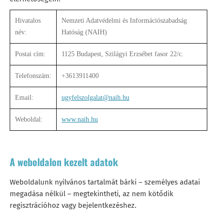
Hivatalos
Nemzeti Adatvédelmi és Információszabadság
név:
Hatóság (NAIH)
Postai cím:
1125 Budapest, Szilágyi Erzsébet fasor 22/c.
Telefonszám:
+3613911400
Email:
ugyfelszolgalat@naih.hu
Weboldal:
www.naih.hu
A weboldalon kezelt adatok
Weboldalunk nyilvános tartalmát bárki – személyes adatai
megadása nélkül – megtekintheti, az nem kötődik
regisztrációhoz vagy bejelentkezéshez.