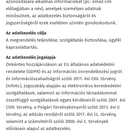
azonosítására alkalmas információkat (pl.: email cím
előtagjában a név), amelyek személyes adatnak
minősülnek, az adatkezelés biztonságáról és
jogszerűségéről ezek esetében szintén gondoskodunk.
Az adatkezelés célja
A megrendelés teljesítése, szolgáltatás biztosítása, ügyfél
kapcsolattartás.
Az adatkezelés jogalapja
Önkéntes hozzájáruláson az EU általános adatvédelmi
rendelete (GDPR) és az információs önrendelkezési jogról
és információszabadságról szóló 2011. évi CXII. törvény
(Infotv.), jogszabály alapján az elektronikus kereskedelmi
szolgáltatások, valamint az információs társadalommal
összefüggő szolgáltatások egyes kérdéseiről szóló 2001. évi
CVIII. törvény, a Polgári Törvénykönyvről szóló 2013. évi V.
törvény, az adózás rendjéről szóló 2017. évi CL. törvény,
valamint a számvitelről szóló 2000. évi C. törvények
előírásain alapul az adatkezelés.